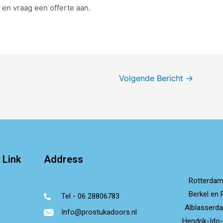
n vraag een offerte aan.
Volgende Bericht
→
 Link
Address
Rotterda
Berkel en 
Tel - 06 28806783
Alblasserd
Info@prostukadoors.nl
Hendrik-Ido