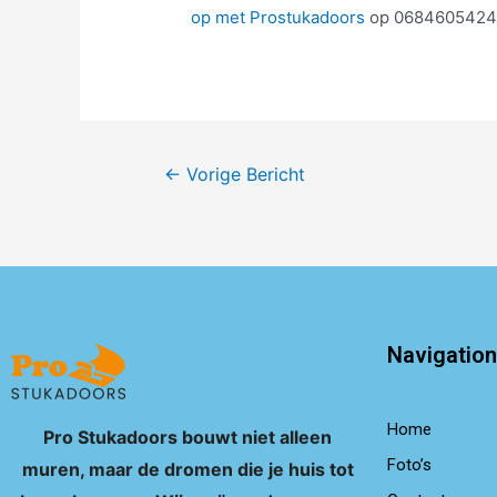
op met Prostukadoors
op 0684605424 e
←
Vorige Bericht
Navigation
Home
Pro Stukadoors bouwt niet alleen
Foto’s
muren, maar de dromen die je huis tot