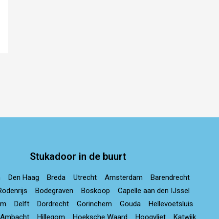
Stukadoor in de buurt
m
Den Haag
Breda
Utrecht
Amsterdam
Barendrecht
Rodenrijs
Bodegraven
Boskoop
Capelle aan den IJssel
am
Delft
Dordrecht
Gorinchem
Gouda
Hellevoetsluis
-Ambacht
Hillegom
Hoeksche Waard
Hoogvliet
Katwijk