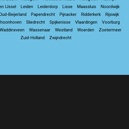
en IJssel
Leiden
Leiderdorp
Lisse
Maassluis
Noordwijk
Oud-Beijerland
Papendrecht
Pijnacker
Ridderkerk
Rijswijk
choonhoven
Sliedrecht
Spijkenisse
Vlaardingen
Voorburg
Waddinxveen
Wassenaar
Westland
Woerden
Zoetermeer
Zuid-Holland
Zwijndrecht