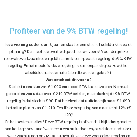
Profiteer van de 9% BTW-regeling!
Is uw
woning ouder dan 2 jaar
en staat er een stuc- of schilderklus op de
planning? Dan heeft de overheid goed nieuws voor u! Voor dergelijke
renovatiewerkzaamheden geldt namelijk een speciale regeling: de 9% BTW-
regeling. En het mooie is, deze regeling is van toepassing op zowel het
arbeidsloon als de materialen die worden gebruikt.
Wat betekent dit voor u?
Stel dat u een klus van € 1.000 euro excl. BTW laat uitvoeren. Normaal
gesproken zou u daarover € 210 BTW betalen, maar dankzij de 9% BTW-
regeling is dat slechts € 90. Dat betekent dat u uiteindelijk maar € 1.090
betaalt in plaats van € 1.210. Een flinke besparing van maar liefst 12% (€
120)!
En het beste van alles? Deze BTW-regeling is blijvend! U blijft dus genieten
van het lage btw-tarief wanneer u een stukadoor en/of schilder inschakelt.
Waar wacht u nog op? Maak nu gebruik van deze voordelige regeling en