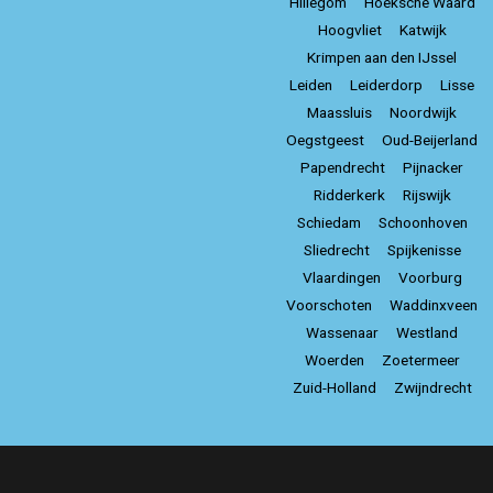
Hillegom
Hoeksche Waard
Hoogvliet
Katwijk
Krimpen aan den IJssel
Leiden
Leiderdorp
Lisse
Maassluis
Noordwijk
Oegstgeest
Oud-Beijerland
Papendrecht
Pijnacker
Ridderkerk
Rijswijk
Schiedam
Schoonhoven
Sliedrecht
Spijkenisse
Vlaardingen
Voorburg
Voorschoten
Waddinxveen
Wassenaar
Westland
Woerden
Zoetermeer
Zuid-Holland
Zwijndrecht