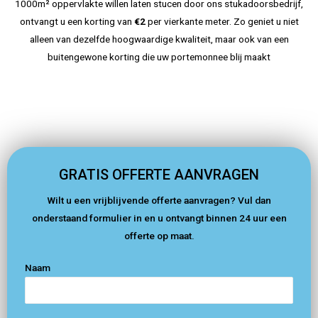
1000m² oppervlakte willen laten stucen door ons stukadoorsbedrijf,
; mijn 
glad.
n
ontvangt u een korting van
€2
per vierkante meter. Zo geniet u niet
Whats
alleen van dezelfde hoogwaardige kwaliteit, maar ook van een
App-
buitengewone korting die uw portemonnee blij maakt
conta
d
ctgeg
a
evens 
staan 
daar 
verme
ld.
p
GRATIS OFFERTE AANVRAGEN
Wilt u een vrijblijvende offerte aanvragen? Vul dan
onderstaand formulier in en u ontvangt binnen 24 uur een
offerte op maat.
Naam