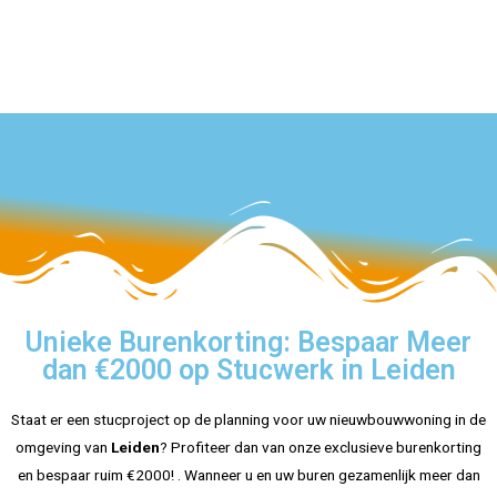
en 
plafon
gegev
negati
d en 
en we 
e
eve 
de 
zijn 
beoor
muren 
erg blij 
deling
waren 
met 
en 
een 
het 
van 
hele 
eindre
Googl
klus, 
sultaat
e wilt 
maar 
verwij
ze 
deren, 
hebbe
neem 
n het 
dan 
gewel
Unieke Burenkorting: Bespaar Meer
conta
dig 
h
dan €2000 op Stucwerk in Leiden
ct met 
gedaa
me op 
n en 
Staat er een stucproject op de planning voor uw nieuwbouwwoning in de
via 
alles 
omgeving van
Leiden
? Profiteer dan van onze exclusieve burenkorting
mijn 
is nu 
en bespaar ruim €2000! . Wanneer u en uw buren gezamenlijk meer dan
profiel
super