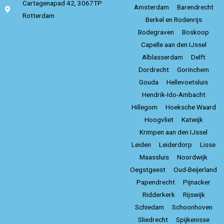
Cartagenapad 42, 3067TP
Amsterdam
Barendrecht
Rotterdam
Berkel en Rodenrijs
Bodegraven
Boskoop
Capelle aan den IJssel
Alblasserdam
Delft
Dordrecht
Gorinchem
Gouda
Hellevoetsluis
Hendrik-Ido-Ambacht
Hillegom
Hoeksche Waard
Hoogvliet
Katwijk
Krimpen aan den IJssel
Leiden
Leiderdorp
Lisse
Maassluis
Noordwijk
Oegstgeest
Oud-Beijerland
Papendrecht
Pijnacker
Ridderkerk
Rijswijk
Schiedam
Schoonhoven
Sliedrecht
Spijkenisse