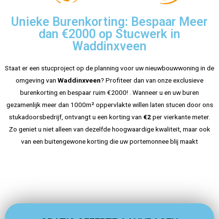
neem 
n het 
dan 
gewel
Unieke Burenkorting: Bespaar Meer
conta
dig 
h
dan €2000 op Stucwerk in
ct met 
gedaa
Waddinxveen
me op 
n en 
via 
alles 
Staat er een stucproject op de planning voor uw nieuwbouwwoning in de
mijn 
is nu 
omgeving van
Waddinxveen
? Profiteer dan van onze exclusieve
profiel
super
burenkorting en bespaar ruim €2000! . Wanneer u en uw buren
; mijn 
glad.
n
gezamenlijk meer dan 1000m² oppervlakte willen laten stucen door ons
Whats
stukadoorsbedrijf, ontvangt u een korting van
€2
per vierkante meter.
App-
Zo geniet u niet alleen van dezelfde hoogwaardige kwaliteit, maar ook
conta
d
van een buitengewone korting die uw portemonnee blij maakt
ctgeg
a
evens 
staan 
daar 
verme
ld.
p