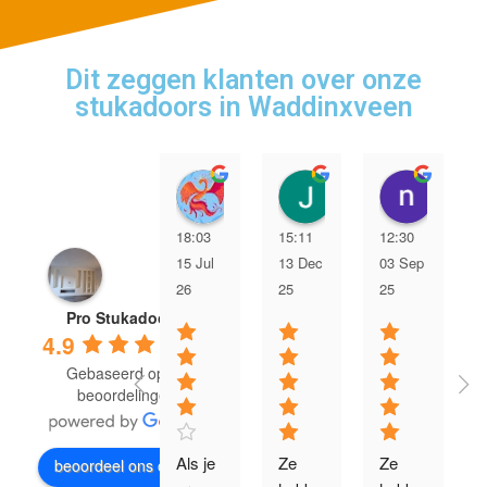
Dit zeggen klanten over onze
stukadoors in Waddinxveen
Legendar
Jelissa Cam
naom
18:03
15:11
12:30
15 Jul
13 Dec
03 Sep
26
25
25
Pro Stukadoors
4.9
Gebaseerd op 56
beoordelingen
Als je 
Ze 
Ze 
beoordeel ons op