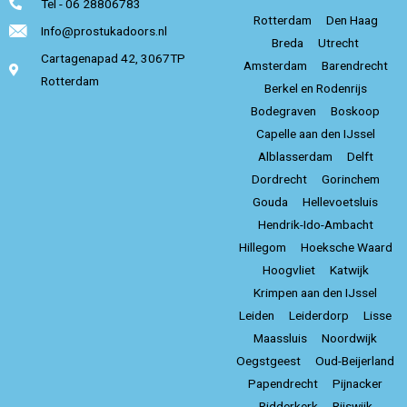
Tel - 06 28806783
Rotterdam
Den Haag
Info@prostukadoors.nl
Breda
Utrecht
Cartagenapad 42, 3067TP
Amsterdam
Barendrecht
Rotterdam
Berkel en Rodenrijs
Bodegraven
Boskoop
Capelle aan den IJssel
Alblasserdam
Delft
Dordrecht
Gorinchem
Gouda
Hellevoetsluis
Hendrik-Ido-Ambacht
Hillegom
Hoeksche Waard
Hoogvliet
Katwijk
Krimpen aan den IJssel
Leiden
Leiderdorp
Lisse
Maassluis
Noordwijk
Oegstgeest
Oud-Beijerland
Papendrecht
Pijnacker
Ridderkerk
Rijswijk