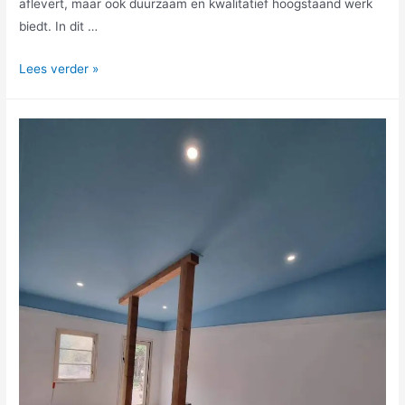
aflevert, maar ook duurzaam en kwalitatief hoogstaand werk
biedt. In dit …
Lees verder »