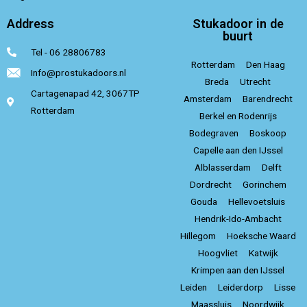
Address
Stukadoor in de
buurt
Tel - 06 28806783
Rotterdam
Den Haag
Info@prostukadoors.nl
Breda
Utrecht
Cartagenapad 42, 3067TP
Amsterdam
Barendrecht
Rotterdam
Berkel en Rodenrijs
Bodegraven
Boskoop
Capelle aan den IJssel
Alblasserdam
Delft
Dordrecht
Gorinchem
Gouda
Hellevoetsluis
Hendrik-Ido-Ambacht
Hillegom
Hoeksche Waard
Hoogvliet
Katwijk
Krimpen aan den IJssel
Leiden
Leiderdorp
Lisse
Maassluis
Noordwijk