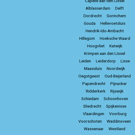
Capelle aan den IJssel
Alblasserdam
Delft
Dordrecht
Gorinchem
Gouda
Hellevoetsluis
Hendrik-Ido-Ambacht
Hillegom
Hoeksche Waard
Hoogvliet
Katwijk
Krimpen aan den IJssel
Leiden
Leiderdorp
Lisse
Maassluis
Noordwijk
Oegstgeest
Oud-Beijerland
Papendrecht
Pijnacker
Ridderkerk
Rijswijk
Schiedam
Schoonhoven
Sliedrecht
Spijkenisse
Vlaardingen
Voorburg
Voorschoten
Waddinxveen
Wassenaar
Westland