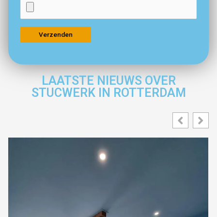
LAATSTE NIEUWS OVER
STUCWERK IN ROTTERDAM