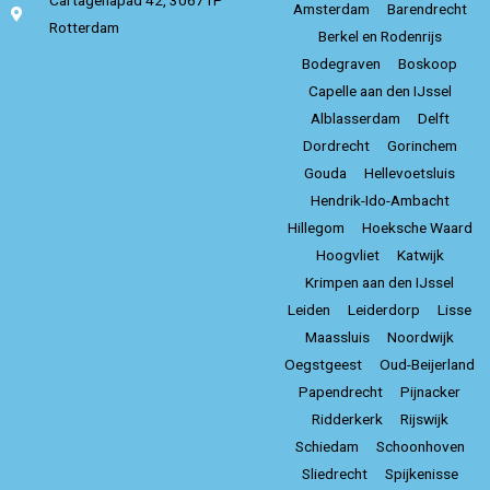
Cartagenapad 42, 3067TP
Amsterdam
Barendrecht
Rotterdam
Berkel en Rodenrijs
Bodegraven
Boskoop
Capelle aan den IJssel
Alblasserdam
Delft
Dordrecht
Gorinchem
Gouda
Hellevoetsluis
Hendrik-Ido-Ambacht
Hillegom
Hoeksche Waard
Hoogvliet
Katwijk
Krimpen aan den IJssel
Leiden
Leiderdorp
Lisse
Maassluis
Noordwijk
Oegstgeest
Oud-Beijerland
Papendrecht
Pijnacker
Ridderkerk
Rijswijk
Schiedam
Schoonhoven
Sliedrecht
Spijkenisse