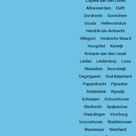
Capelle aan den IJssel
Alblasserdam
Delft
Dordrecht
Gorinchem
Gouda
Hellevoetsluis
Hendrik-Ido-Ambacht
Hillegom
Hoeksche Waard
Hoogvliet
Katwijk
Krimpen aan den IJssel
Leiden
Leiderdorp
Lisse
Maassluis
Noordwijk
Oegstgeest
Oud-Beijerland
Papendrecht
Pijnacker
Ridderkerk
Rijswijk
Schiedam
Schoonhoven
Sliedrecht
Spijkenisse
Vlaardingen
Voorburg
Voorschoten
Waddinxveen
Wassenaar
Westland