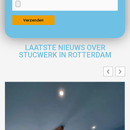
LAATSTE NIEUWS OVER
STUCWERK IN ROTTERDAM